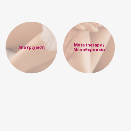
Meta therapy /
Αποτρίχωση
Μεσοθεραπεία