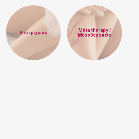
Meta therapy /
Αποτρίχωση
Μεσοθεραπεία