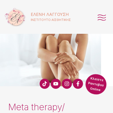
ΕΛΈΝΗ ΛΑΓΓΟΎΣΗ
ΙΝΣΤΙΤΟΥΤΟ ΑΙΣΘΗΤΙΚΗΣ
Κλείστε
Ραντεβού
Online
Meta therapy/