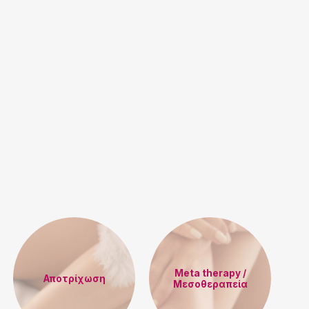
Meta therapy /
Αποτρίχωση
Μεσοθεραπεία