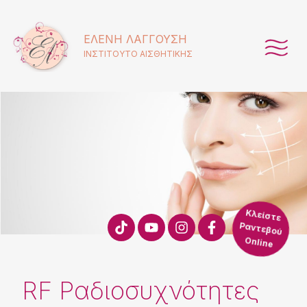
ΕΛΈΝΗ ΛΑΓΓΟΎΣΗ
ΙΝΣΤΙΤΟΥΤΟ ΑΙΣΘΗΤΙΚΗΣ
Κλείστε
Ραντεβού
Online
RF Ραδιοσυχνότητες