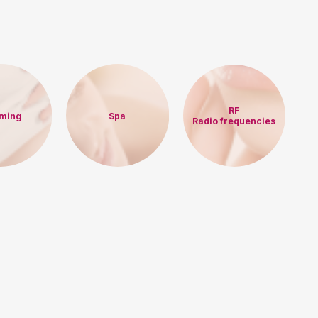
RF
mming
Spa
Radio frequencies