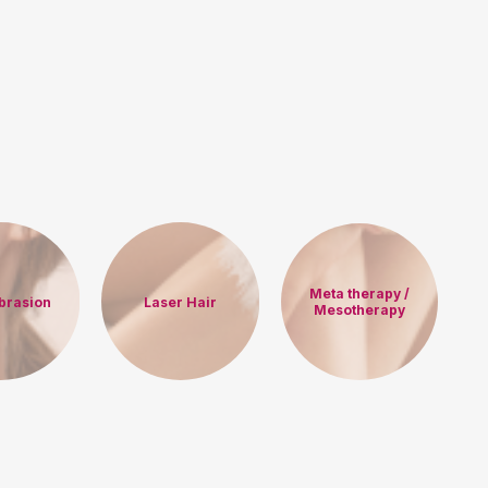
Meta therapy /
brasion
Laser Hair
Mesotherapy