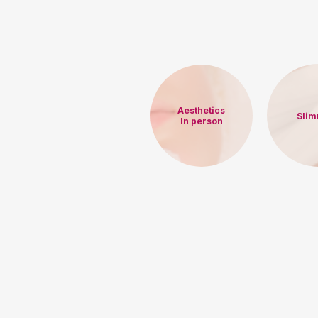
Aesthetics
Sli
In person