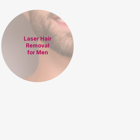
Laser Hair
Removal
for Men