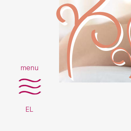
menu
EL