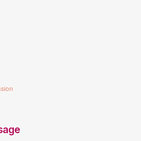
ssion
sage