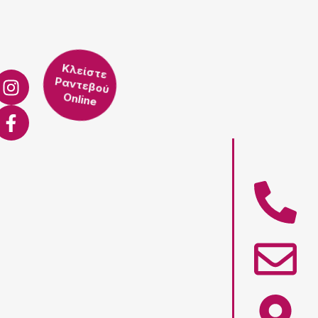
Κλείστε
Ραντεβού
Online